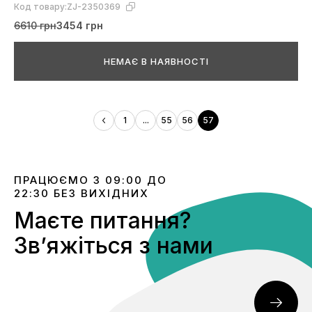
Код товару:
ZJ-2350369
6610 грн
3454 грн
НЕМАЄ В НАЯВНОСТІ
1
...
55
56
57
ПРАЦЮЄМО З 09:00 ДО
22:30 БЕЗ ВИХІДНИХ
Маєте питання?
Звʼяжіться з нами