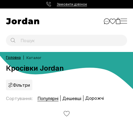
Замовити дзвінок
Головна
Каталог
Кросівки Jordan
Фільтри
Дорожчі
Сортування
:
Популярні
Дешевші