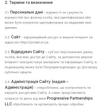
2. Терміни та визначення
Персональні дані
2.1.
- відомості чи сукупність
відомостей про фізичну особу, яка ідентифікована або
може бути конкретно ідентифікована за наданими нею
даними.
Сайт
2.2.
- інформаційний ресурс в мережі Інтернет за
адресою https://jordan.in.ua.
Відвідувач Сайту
2.3.
- суб'єкт персональних даних,
особа, яка має доступ до Сайту, за допомогою мережі
Інтернет і використовує матеріали та інформацію Сайту, в
подальшому може бути Покупцем відповідно до Договору
публічної оферти.
Адміністрація Сайту (надалі –
2.4.
Адміністрація)
- співробітники, що контролюють та
керують ресурсами Сайту. А саме: представляють
Progressive Partnerships
інтереси та діють від імені
LLC
оброблюють та організують процес обробки