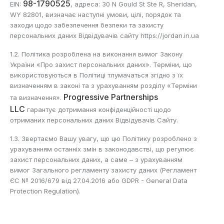
98-1790525
EIN:
, адреса: 30 N Gould St Ste R, Sheridan,
WY 82801, визначає наступні умови, цілі, порядок та
заходи щодо забезпечення безпеки та захисту
персональних даних Відвідувачів сайту https://jordan.in.ua
1.2. Політика розроблена на виконання вимог Закону
України «Про захист персональних даних». Терміни, що
використовуються в Політиці тлумачаться згідно з їх
визначенням в законі та з урахуванням розділу «Терміни
Progressive Partnerships
та визначення».
LLC
гарантує дотримання конфіденційності щодо
отриманих персональних даних Відвідувачів Сайту.
1.3. Звертаємо Вашу увагу, що цю Політику розроблено з
урахуванням останніх змін в законодавстві, що регулює
захист персональних даних, а саме – з урахуванням
вимог Загального регламенту захисту даних (Регламент
ЄС № 2016/679 від 27.04.2016 або GDPR - General Data
Protection Regulation).