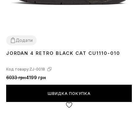
Додати
JORDAN 4 RETRO BLACK CAT CU1110-010
36
37
38
39
40
41
42
43
44
45
46
Код товару:
ZJ-0018
6033 грн
4199 грн
ШВИДКА ПОКУПКА