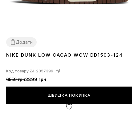
Додати
NIKE DUNK LOW CACAO WOW DD1503-124
36
37
38
39
40
41
42
43
44
45
Код товару:
ZJ-2357399
6550 грн
3899 грн
ШВИДКА ПОКУПКА