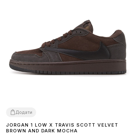
Додати
JORGAN 1 LOW X TRAVIS SCOTT VELVET
36
37
38
39
40
41
42
43
44
45
BROWN AND DARK MOCHA