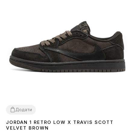
Додати
JORDAN 1 RETRO LOW X TRAVIS SCOTT
36
37
38
39
40
41
42
VELVET BROWN