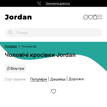
Замовити дзвінок
Головна
Чоловікам
Чоловічі кросівки Jordan
Фільтри
Дорожчі
Сортування
:
Популярні
Дешевші