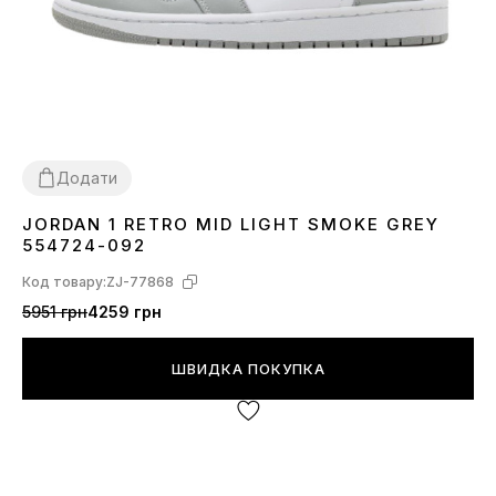
Додати
JORDAN 1 RETRO MID LIGHT SMOKE GREY
36
37
38
39
40
41
42
43
44
45
554724-092
Код товару:
ZJ-77868
5951 грн
4259 грн
ШВИДКА ПОКУПКА