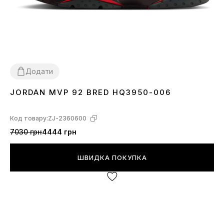
Додати
JORDAN MVP 92 BRED HQ3950-006
41
42
43
44
46
Код товару:
ZJ-2360600
7030 грн
4444 грн
ШВИДКА ПОКУПКА