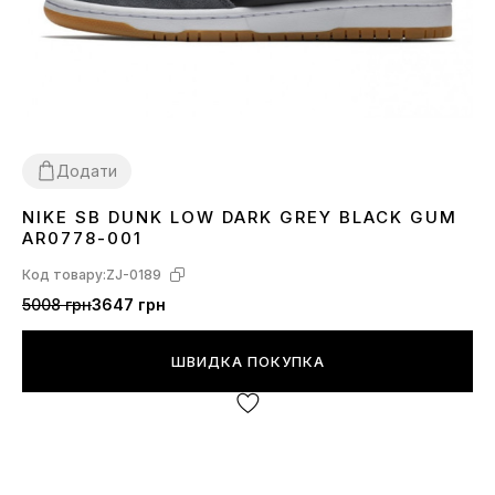
Додати
NIKE SB DUNK LOW DARK GREY BLACK GUM
36
37
38
39
40
41
42
43
44
45
AR0778-001
Код товару:
ZJ-0189
5008 грн
3647 грн
ШВИДКА ПОКУПКА