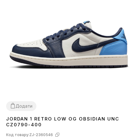
Додати
JORDAN 1 RETRO LOW OG OBSIDIAN UNC
36
37
38
39
40
41
42
43
44
CZ0790-400
Код товару:
ZJ-2360546