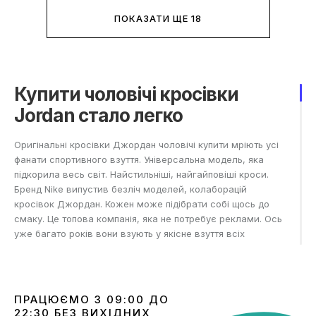
ПОКАЗАТИ ЩЕ 18
Купити чоловічі кросівки
Jordan стало легко
Оригінальні кросівки Джордан чоловічі купити мріють усі
фанати спортивного взуття. Універсальна модель, яка
підкорила весь світ. Найстильніші, найгайповіші кроси.
Бренд Nike випустив безліч моделей, колаборацій
кросівок Джордан. Кожен може підібрати собі щось до
смаку. Це топова компанія, яка не потребує реклами. Ось
уже багато років вони взують у якісне взуття всіх
спортсменів та модників світу. У 1984 році Nike підписали
контракт із баскетболістом Майклом Джорданом. Він став
обличчям цієї моделі. Вже 1985 року у продаж вийшла
перша модель кросівок. Майкл одягав їх на кожну гру, за
ПРАЦЮЄМО З 09:00 ДО
що його постійно штрафували. Тоді було дозволено грати
22:30 БЕЗ ВИХІДНИХ