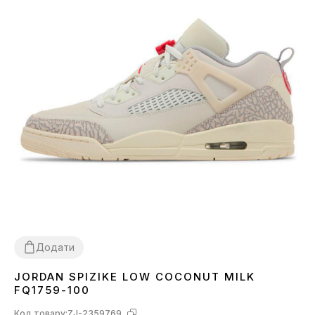
Додати
JORDAN SPIZIKE LOW COCONUT MILK
40
41
42
43
44
45
FQ1759-100
Код товару:
ZJ-2359769