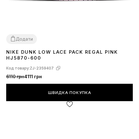
Додати
NIKE DUNK LOW LACE PACK REGAL PINK
36
37
38
39
40
41
HJ5870-600
Код товару:
ZJ-2359407
6110 грн
4111 грн
ШВИДКА ПОКУПКА