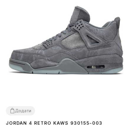
Додати
JORDAN 4 RETRO KAWS 930155-003
37
38
39
40
41
42
43
44
45