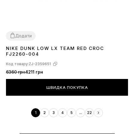
Додати
NIKE DUNK LOW LX TEAM RED CROC
36
37
38
39
40
41
42
43
44
45
FJ2260-004
Код товару:
ZJ-2359651
6360 грн
4211 грн
ШВИДКА ПОКУПКА
1
2
3
4
5
...
22