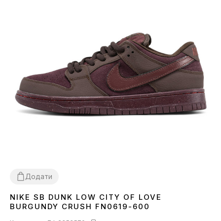
Додати
NIKE SB DUNK LOW CITY OF LOVE
36
37
38
39
40
41
42
43
44
45
BURGUNDY CRUSH FN0619-600