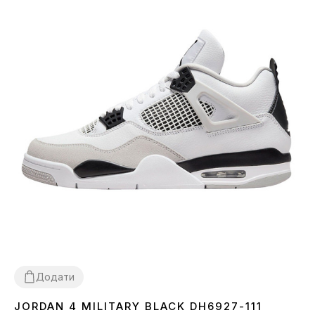
Додати
JORDAN 4 MILITARY BLACK DH6927-111
36
37
38
39
40
41
42
43
44