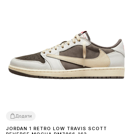
Додати
JORDAN 1 RETRO LOW TRAVIS SCOTT
36
37
38
39
40
41
42
43
44
45