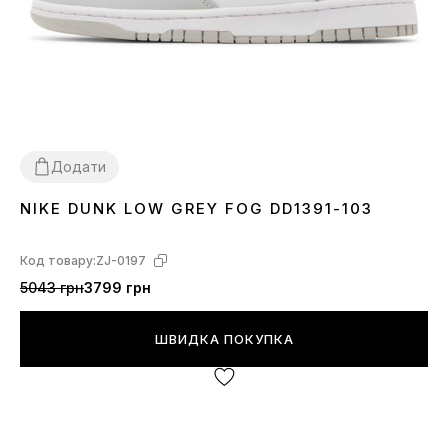
Додати
NIKE DUNK LOW GREY FOG DD1391-103
36
37
38
39
40
41
42
43
44
45
Код товару:
ZJ-0197
5043 грн
3799 грн
ШВИДКА ПОКУПКА