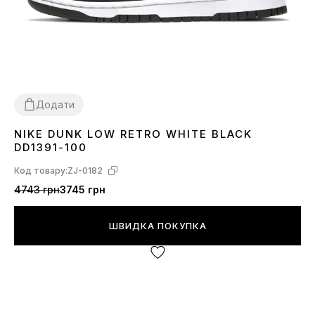
Додати
NIKE DUNK LOW RETRO WHITE BLACK
36
37
38
39
40
41
42
43
44
45
DD1391-100
Код товару:
ZJ-0182
4743 грн
3745 грн
ШВИДКА ПОКУПКА