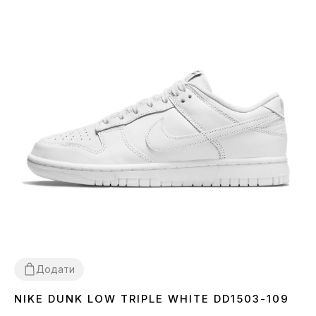
Додати
NIKE DUNK LOW TRIPLE WHITE DD1503-109
36
37
38
39
40
41
42
43
44
45