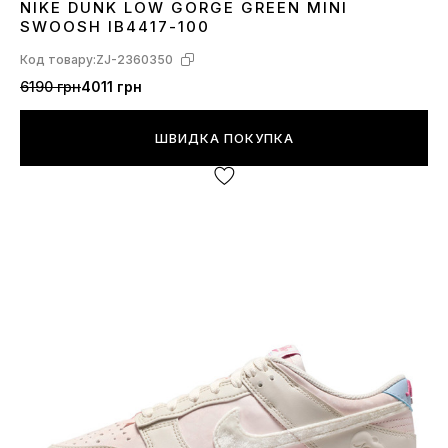
NIKE DUNK LOW GORGE GREEN MINI
38
39
SWOOSH IB4417-100
Код товару:
ZJ-2360350
6190 грн
4011 грн
ШВИДКА ПОКУПКА