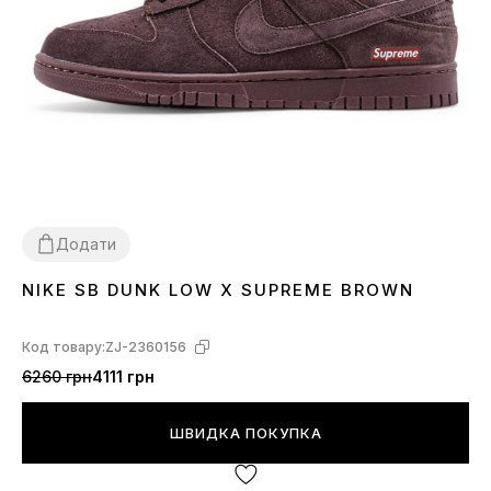
Додати
NIKE SB DUNK LOW X SUPREME BROWN
40
41
42
43
44
45
Код товару:
ZJ-2360156
6260 грн
4111 грн
ШВИДКА ПОКУПКА