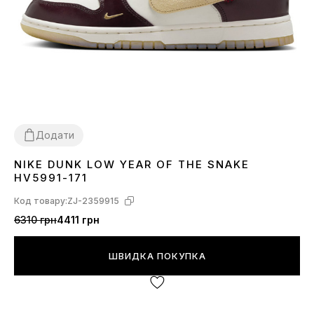
Додати
NIKE DUNK LOW YEAR OF THE SNAKE
36
37
38
39
40
41
HV5991-171
Код товару:
ZJ-2359915
6310 грн
4411 грн
ШВИДКА ПОКУПКА