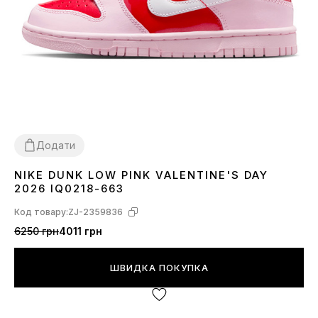
Додати
NIKE DUNK LOW PINK VALENTINE'S DAY
36
37
38
39
40
41
2026 IQ0218-663
Код товару:
ZJ-2359836
6250 грн
4011 грн
ШВИДКА ПОКУПКА