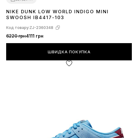
NIKE DUNK LOW WORLD INDIGO MINI
36
37
38
SWOOSH IB4417-103
Код товару:
ZJ-2360348
6220 грн
4111 грн
ШВИДКА ПОКУПКА