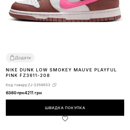
Додати
NIKE DUNK LOW SMOKEY MAUVE PLAYFUL
36
37
38
39
40
41
PINK FZ3611-208
Код товару:
ZJ-2359653
6380 грн
4211 грн
ШВИДКА ПОКУПКА