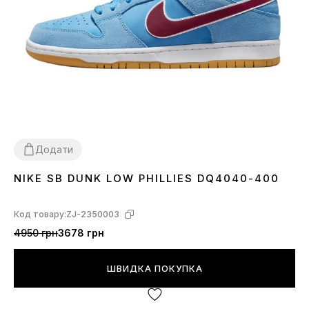
Додати
NIKE SB DUNK LOW PHILLIES DQ4040-400
36
37
38
39
40
41
42
43
44
Код товару:
ZJ-2350003
4950 грн
3678 грн
ШВИДКА ПОКУПКА