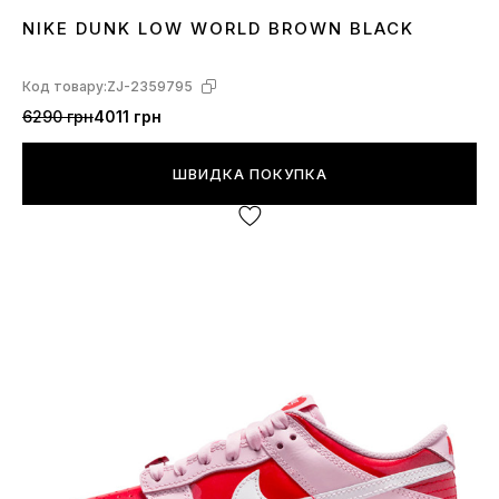
NIKE DUNK LOW WORLD BROWN BLACK
36
37
38
40
41
42
44
Код товару:
ZJ-2359795
6290 грн
4011 грн
ШВИДКА ПОКУПКА