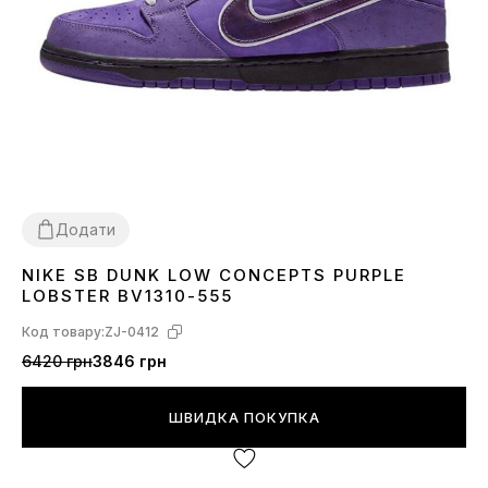
Додати
NIKE SB DUNK LOW CONCEPTS PURPLE
36
37
38
39
40
41
42
43
44
45
LOBSTER BV1310-555
Код товару:
ZJ-0412
6420 грн
3846 грн
ШВИДКА ПОКУПКА