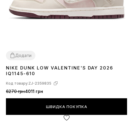
Додати
NIKE DUNK LOW VALENTINE'S DAY 2026
36
37
38
40
43
44
45
IQ1145-610
Код товару:
ZJ-2359835
6270 грн
4011 грн
ШВИДКА ПОКУПКА