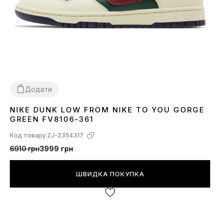
Додати
NIKE DUNK LOW FROM NIKE TO YOU GORGE
40
41
42
43
44
GREEN FV8106-361
Код товару:
ZJ-2354317
6910 грн
3999 грн
ШВИДКА ПОКУПКА