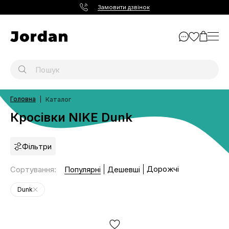
Замовити дзвінок
Головна
Каталог
Кросівки NIKE Dunk
Фільтри
Дорожчі
Сортування
:
Популярні
Дешевші
Dunk