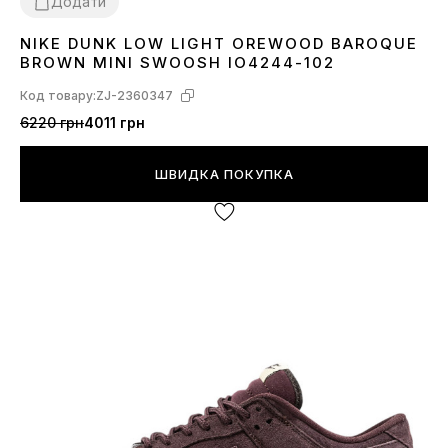
Додати
NIKE DUNK LOW LIGHT OREWOOD BAROQUE
36
37
38
39
40
41
42
43
44
45
BROWN MINI SWOOSH IO4244-102
Код товару:
ZJ-2360347
6220 грн
4011 грн
ШВИДКА ПОКУПКА