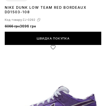
NIKE DUNK LOW TEAM RED BORDEAUX
36
37
38
39
40
41
42
43
44
45
DD1503-108
Код товару:
ZJ-0292
6066 грн
3696 грн
ШВИДКА ПОКУПКА