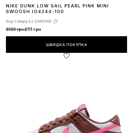
NIKE DUNK LOW SAIL PEARL PINK MINI
36
37
38
39
40
41
SWOOSH IO4244-100
Код товару:
ZJ-2360349
6190 грн
4111 грн
ШВИДКА ПОКУПКА