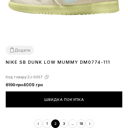
Додати
NIKE SB DUNK LOW MUMMY DM0774-111
36
37
38
39
41
42
43
44
45
Код товару:
ZJ-0357
6190 грн
4009 грн
ШВИДКА ПОКУПКА
1
2
3
...
18