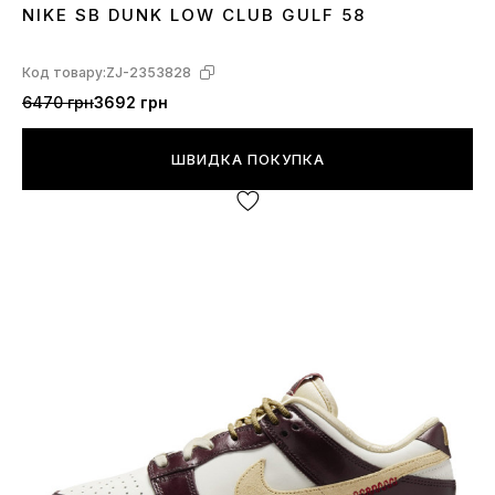
NIKE SB DUNK LOW CLUB GULF 58
36
37
38
39
40
41
42
43
44
45
Код товару:
ZJ-2353828
6470 грн
3692 грн
ШВИДКА ПОКУПКА