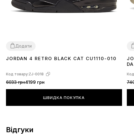
Додати
JORDAN 4 RETRO BLACK CAT CU1110-010
JO
36
37
38
39
40
41
42
43
44
45
46
3
DA
Код товару:
ZJ-0018
Код
6033 грн
4199 грн
740
ШВИДКА ПОКУПКА
Відгуки