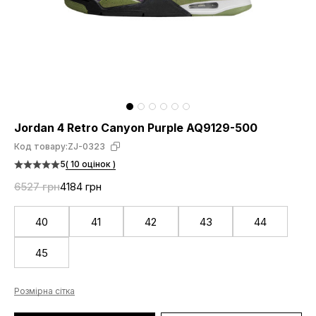
Jordan 4 Retro Canyon Purple AQ9129-500
Код товару:
ZJ-0323
5
( 10 оцінок )
6527 грн
4184 грн
40
41
42
43
44
45
Розмірна сітка