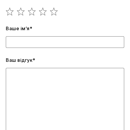
Ваше ім’я*
Ваш відгук*