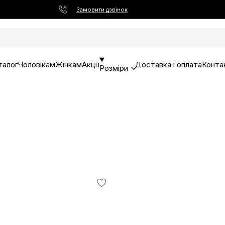
Замовити дзвінок
талог
Чоловікам
Жінкам
Акції
Доставка і оплата
Конта
Розміри