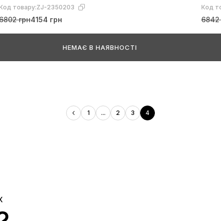
Код товару:
ZJ-2350203
Код т
6802 грн
4154 грн
6842
НЕМАЄ В НАЯВНОСТІ
1
...
2
3
4
Х