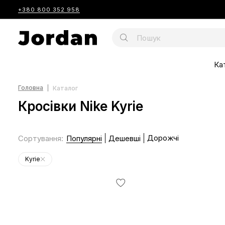
+380 800 352 958
Ка
Головна
Каталог
Кросівки Nike Kyrie
Дорожчі
Сортування
:
Популярні
Дешевші
Kyrie