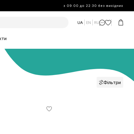
з 09:00 до 22:30 без вихідних
UA
EN
RU
кти
Фільтри