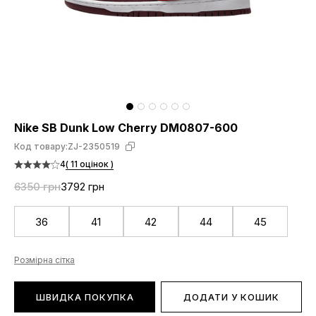
Nike SB Dunk Low Cherry DM0807-600
Код товару:
ZJ-2350519
4
( 11 оцінок )
6350 грн
3792 грн
36
41
42
44
45
Розмірна сітка
ШВИДКА ПОКУПКА
ДОДАТИ У КОШИК