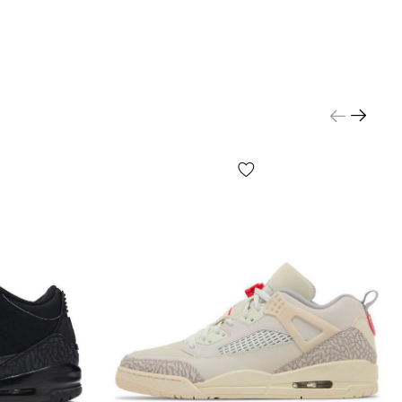
еріали та
сть виконання
ний із поєднання натуральної шкіри та замші:
 міцності та акуратного вигляду, а замшеві панелі
ну фактуру і краще «працюють» у носінні.
ідкладка та м'який язичок орієнтовані на комфорт
щільно сидять на нозі та підходять для тривалого
я без відчуття жорсткості.
шва зносостійка та чіпка, з малюнком
 який впевнено тримається на різних міських
нології для