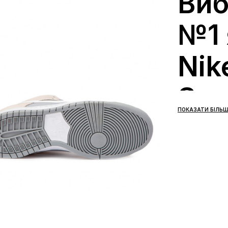
Виб
№1 
Nik
Sum
ПОКАЗАТИ БІЛЬШ
Gre
Ця версія N
силуету Dun
розрахована
містом і ди
профіль, на
Summit Whit