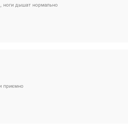
матеріалів 
о, ноги дышат нормально
підходить ж
навесні-літ
пара на 4 с
и приємно