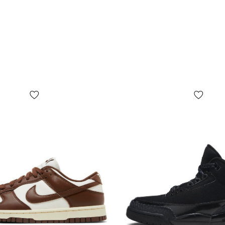
Мат
які
Верх викона
шкіра додає
дають приєм
Внутрішня п
– кросівки 
використанн
Гумова підо
протектора,
покриттях.
Тех