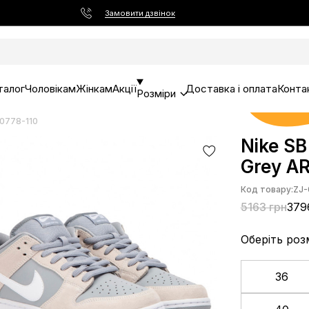
Замовити дзвінок
талог
Чоловікам
Жінкам
Акції
Доставка і оплата
Конта
Розміри
R0778-110
Nike SB
Grey A
Код товару:
ZJ-
5163 грн
379
Оберіть роз
36