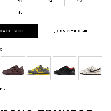
41
42
43
45
КА ПОКУПКА
ДОДАТИ У КОШИК
и:
Е