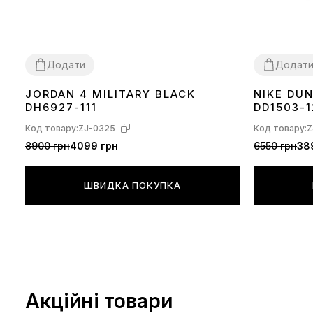
Додати
Додат
JORDAN 4 MILITARY BLACK
NIKE DU
36
37
38
39
40
41
42
43
44
36
37
38
39
DH6927-111
DD1503-1
Код товару:
ZJ-0325
Код товару:
Z
8900 грн
4099 грн
6550 грн
38
ШВИДКА ПОКУПКА
Акційні товари