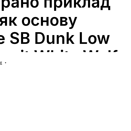
рано приклад
як основу
e SB Dunk Low
mit White Wolf
Е
y AR0778-110
ike SB Dunk Low поєднує спадщину культового
k із практичністю скейт-лінійки SB. Пара
 на активне повсякденне носіння, прогулянки
намічний ритм дня, пропонуючи відомий низький
дійну посадку та спокійну, універсальну палітру
e/Wolf Grey.