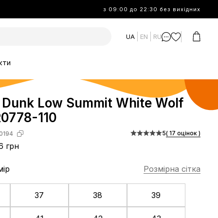
з 09:00 до 22:30 без вихідних
UA
EN
RU
кти
 Dunk Low Summit White Wolf
R0778-110
5
( 17 оцінок )
0194
6 грн
мір
Розмірна сітка
37
38
39