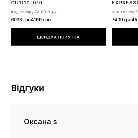
CU1110-010
EXPRESS
Код товару:
ZJ-0018
Код товару:
Z
6033 грн
4199 грн
7400 грн
45
ШВИДКА ПОКУПКА
Відгуки
Оксана s