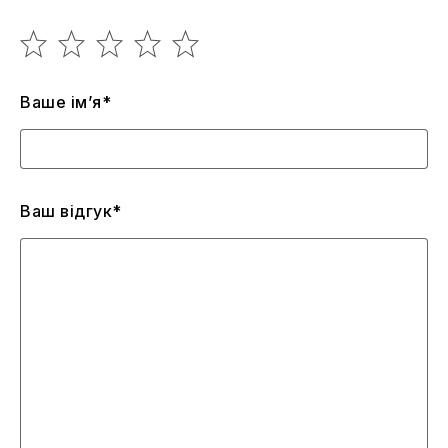
Ваше ім’я*
Ваш відгук*