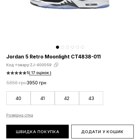
Jordan 5 Retro Moonlight CT4838-011
Код товару:
ZJ-400059
5
( 17 оцінок )
5856 грн
3950 грн
40
41
42
43
Розмірна сітка
ШВИДКА ПОКУПКА
ДОДАТИ У КОШИК