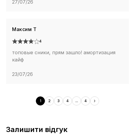
27/07/26
Максим Т
4
топовые сники, прям зашло! амортизация
кайф
23/07/26
1
2
3
4
...
4
Залишити відгук