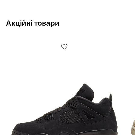
Саме тому CV4827-001 часто описують як модель, яка
розрахована на регулярне носіння, а не тільки на
«вихід».
Акційні товари
Комфорт та
посадка: чесні
відчуття
На думку користувачів:
посадка відчувається впевненою, з гарною фіксацією
стопи - особливо при правильно затягнутому шнурівці;
всередині досить комфортно для тривалих прогулянок
без різкого тиску в ключових зонах;
модель сприймається як «міська», з помірною
м'якістю та акцентом на стабільність.
При цьому власники часто підкреслюють, що Jordan 5