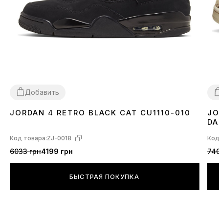
Добавить
JORDAN 4 RETRO BLACK CAT CU1110-010
JO
36
37
38
39
40
41
42
43
44
45
46
3
DA
Код товара:
ZJ-0018
Код
6033 грн
4199 грн
740
БЫСТРАЯ ПОКУПКА