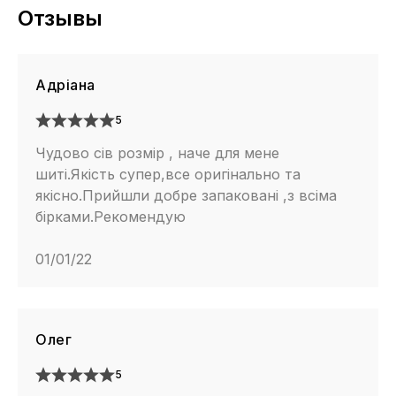
Отзывы
Адріана
5
Чудово сів розмір , наче для мене
шиті.Якість супер,все оригінально та
якісно.Прийшли добре запаковані ,з всіма
бірками.Рекомендую
01/01/22
Олег
5