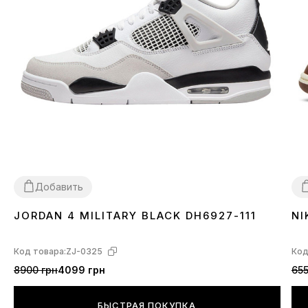
Добавить
JORDAN 4 MILITARY BLACK DH6927-111
NI
36
37
38
39
40
41
42
43
44
3
Код товара:
ZJ-0325
Код
8900 грн
4099 грн
655
БЫСТРАЯ ПОКУПКА