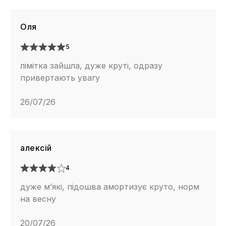
Оля
5
лімітка зайшла, дуже круті, одразу
привертають увагу
26/07/26
алексій
4
дуже м’які, підошва амортизує круто, норм
на весну
20/07/26