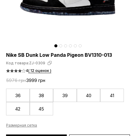
Nike SB Dunk Low Panda Pigeon BV1310-013
Код товара:
ZJ-0309
4
( 12 оценок )
5976 грн
3999 грн
36
38
39
40
41
42
45
Размерная сетка