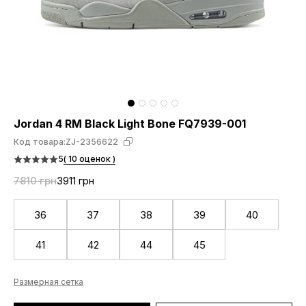
Jordan 4 RM Black Light Bone FQ7939-001
Код товара:
ZJ-2356622
5
( 10 оценок )
7810 грн
3911 грн
36
37
38
39
40
41
42
44
45
Размерная сетка