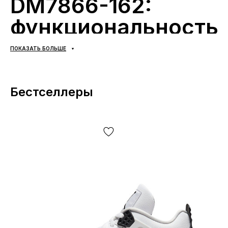
DM7866-162:
функциональность,
надёжность и
ПОКАЗАТЬ БОЛЬШЕ
практичность
Jordan 1 Retro Low Travis Scott Reverse Mocha (артикул
Бестселлеры
DM7866-162) — это низкая версия культового силуэта,
созданная для уверенного ежедневного использования
в городе. В основе пары — прочная cupsole-
конструкция, которая обеспечивает стабильность на
шаге и предсказуемое сцепление с асфальтом и
плиткой. Аккуратная прошивка по периметру
фиксирует верх и помогает сохранить форму обуви
при регулярной носке, что особенно важно для
демисезонного ритма и длительных прогулок.
Материалы и