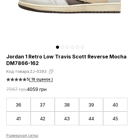
Jordan 1 Retro Low Travis Scott Reverse Mocha
DM7866-162
Код товара:
ZJ-0293
5
( 16 оценок )
7967 грн
4059 грн
36
37
38
39
40
41
42
43
44
45
Размерная сетка