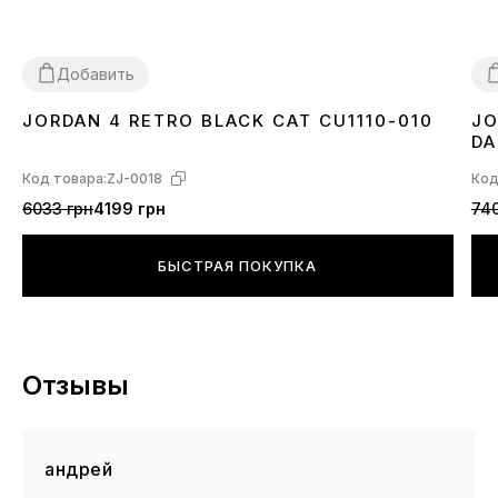
Добавить
JORDAN 4 RETRO BLACK CAT CU1110-010
JO
36
37
38
39
40
41
42
43
44
45
46
3
DA
Код товара:
ZJ-0018
Код
6033 грн
4199 грн
740
БЫСТРАЯ ПОКУПКА
Отзывы
андрей