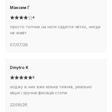
Максим Г
4
просто топчик на ноги садятся чётко, нигде
не жмёт
07/07/26
Dmytro K
5
ходжу в них вже кілька тижнів, реально
міцні і зручна фіксація стопи
22/06/26