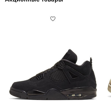
универсальность в стиле и сценариях использования.
Jordan 4 RM Black Cat подойдут женщинам и мужчинам,
а размерный ряд охватывает популярные размеры от
36 до 46. Модель рассчитана на весну-лето,
демисезон и носку в течение всего года — всё зависит
от погоды и выбранной одежды. Чёрная замша
смотрится сдержанно и цельно, а также позволяет
сочетать Dunk-подобную повседневную простоту с
более собранным образом без лишних акцентов.
Jordan 4 Retro Black Cat — это практичная пара на
каждый день: комфортная посадка, долговечные
материалы и лаконичный дизайн. По впечатлениям
пользователей, именно спокойная расцветка и
удобство при длительных прогулках делают Jordan 4
RM «Black Cat» удачным выбором для тех, кто хочет
одну пару, подходящую под разные задачи и темп
жизни.