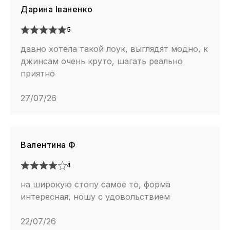
к уличной культуре и внимание к деталям, оставаясь
Дарина Іваненко
удобной и функциональной обувью на 4 сезона. Пара
одинаково подходит мужчинам и женщинам, дополняя
5
образ спокойным, собранным настроением и
давно хотела такой лоук, выглядят модно, к
ощущением надежности в каждом шаге.
джинсам очень круто, шагать реально
приятно
27/07/26
Валентина Ф
4
на широкую стопу самое то, форма
интересная, ношу с удовольствием
22/07/26