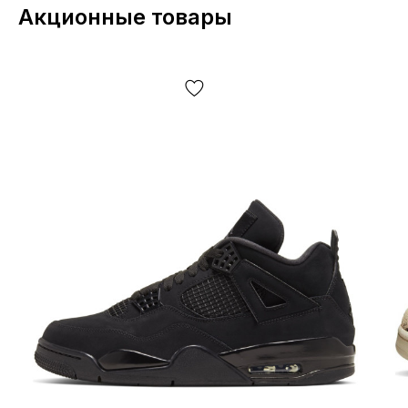
Акционные товары
Материалы и
внешний вид
Верх Nike Dunk Low LX FJ2260-002 выполнен из кожи:
материал хорошо держит силуэт, выглядит аккуратно
и рассчитан на регулярную носку. Бело-зелёная
палитра делает пару одновременно чистой по
настроению и заметной в деталях — такой дизайн
легко комбинируется с денимом, карго, базовыми
костюмами, спортивными комплектами и
повседневной классикой.
Материалы Dunk Low LX Gorge Green Ostrich:
Кожаный верх для структурности и износостойкости.
Текстильные элементы внутренней отделки для более
мягкого контакта со стопой.